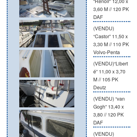
“Renoir” 12,00 x
3,60 M // 120 PK
DAF
(VENDU)
“Castor” 11,50 x
3,30 M // 110 PK
Volvo-Penta
(VENDU)“Libert
é” 11,00 x 3,70
M // 105 PK
Deutz
(VENDU) “van
Gogh” 13,40 x
3,80 // 120 PK
DAF
(VENDU)