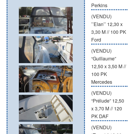
Perkins
(VENDU)
’’Elan’’ 12,30 x
3,30 M // 100 PK
Ford
(VENDU)
“Guillaume”
12,50 x 3,50 M //
100 PK
Mercedes
(VENDU)
“Prélude” 12,50
x 3,70 M // 120
PK DAF
(VENDU)