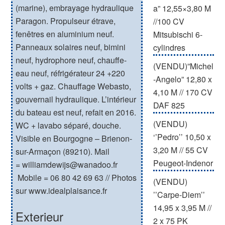
(marine), embrayage hydraulique
a” 12,55×3,80 M
Paragon. Propulseur étrave,
//100 CV
fenêtres en aluminium neuf.
Mitsubischi 6-
Panneaux solaires neuf, bimini
cylindres
neuf, hydrophore neuf, chauffe-
(VENDU)”Michel
eau neuf, réfrigérateur 24 +220
-Angelo” 12,80 x
volts + gaz. Chauffage Webasto,
4,10 M // 170 CV
gouvernail hydraulique. L’intérieur
DAF 825
du bateau est neuf, refait en 2016.
(VENDU)
WC + lavabo séparé, douche.
‘’Pedro’’ 10,50 x
Visible en Bourgogne – Brienon-
3,20 M // 55 CV
sur-Armaçon (89210). Mail
Peugeot-Indenor
= williamdewijs@wanadoo.fr
Mobile = 06 80 42 69 63 // Photos
(VENDU)
sur www.idealplaisance.fr
’’Carpe-Diem’’
14,95 x 3,95 M //
Exterieur
2 x 75 PK