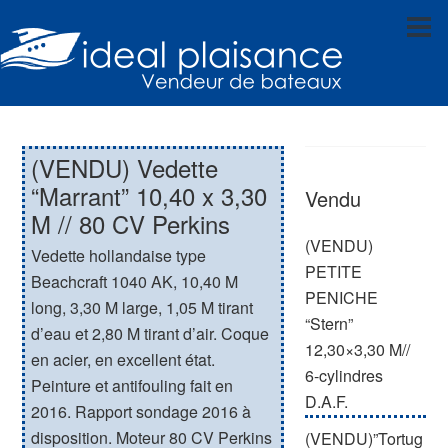
(VENDU) Vedette
“Marrant” 10,40 x 3,30
Vendu
M // 80 CV Perkins
(VENDU)
Vedette hollandaise type
PETITE
Beachcraft 1040 AK, 10,40 M
PENICHE
long, 3,30 M large, 1,05 M tirant
“Stern”
d’eau et 2,80 M tirant d’air. Coque
12,30×3,30 M//
en acier, en excellent état.
6-cylindres
Peinture et antifouling fait en
D.A.F.
2016. Rapport sondage 2016 à
disposition. Moteur 80 CV Perkins
(VENDU)”Tortug