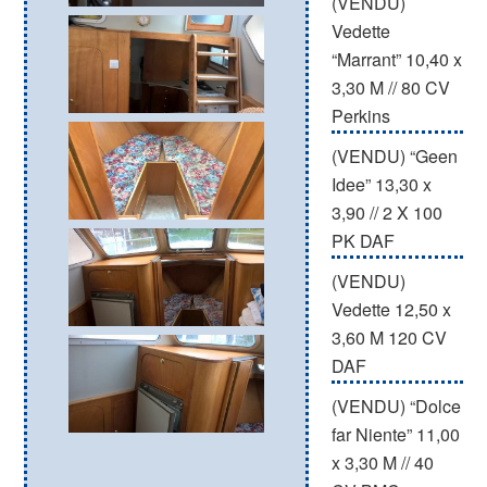
(VENDU)
Vedette
“Marrant” 10,40 x
3,30 M // 80 CV
Perkins
(VENDU) “Geen
Idee” 13,30 x
3,90 // 2 X 100
PK DAF
(VENDU)
Vedette 12,50 x
3,60 M 120 CV
DAF
(VENDU) “Dolce
far Niente” 11,00
x 3,30 M // 40