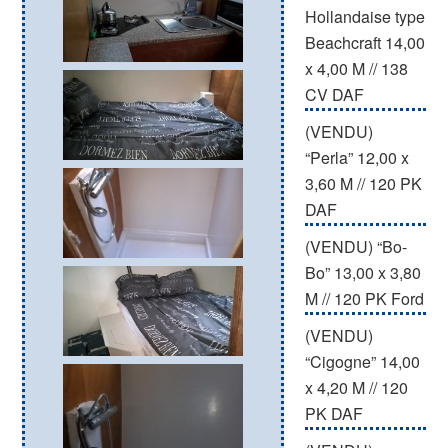
Hollandaise type
Beachcraft 14,00
x 4,00 M // 138
CV DAF
(VENDU)
“Perla” 12,00 x
3,60 M // 120 PK
DAF
(VENDU) “Bo-
Bo” 13,00 x 3,80
M // 120 PK Ford
(VENDU)
“Cigogne” 14,00
x 4,20 M // 120
PK DAF