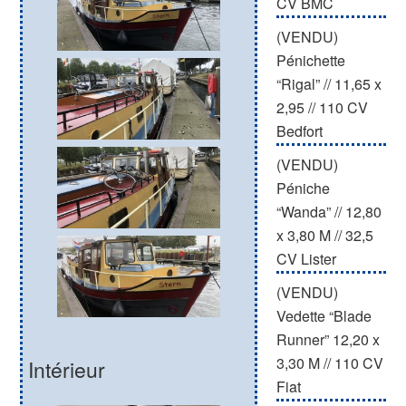
CV BMC
(VENDU)
Pénichette
“Rigal” // 11,65 x
2,95 // 110 CV
Bedfort
(VENDU)
Péniche
“Wanda” // 12,80
x 3,80 M // 32,5
CV Lister
(VENDU)
Vedette “Blade
Runner” 12,20 x
3,30 M // 110 CV
Intérieur
Fiat