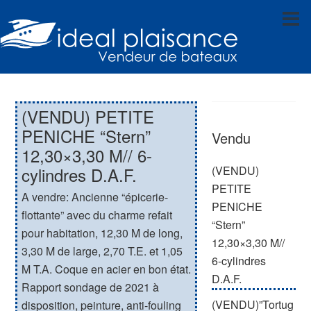
(VENDU) PETITE
PENICHE “Stern”
Vendu
12,30×3,30 M// 6-
(VENDU)
cylindres D.A.F.
PETITE
A vendre: Ancienne “épicerie-
PENICHE
flottante” avec du charme refait
“Stern”
pour habitation, 12,30 M de long,
12,30×3,30 M//
3,30 M de large, 2,70 T.E. et 1,05
6-cylindres
M T.A. Coque en acier en bon état.
D.A.F.
Rapport sondage de 2021 à
(VENDU)”Tortug
disposition, peinture, anti-fouling