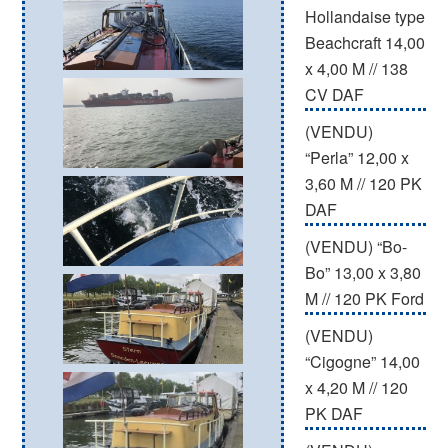
Hollandaise type
Beachcraft 14,00
x 4,00 M // 138
CV DAF
(VENDU)
“Perla” 12,00 x
3,60 M // 120 PK
DAF
(VENDU) “Bo-
Bo” 13,00 x 3,80
M // 120 PK Ford
(VENDU)
“Cigogne” 14,00
x 4,20 M // 120
PK DAF