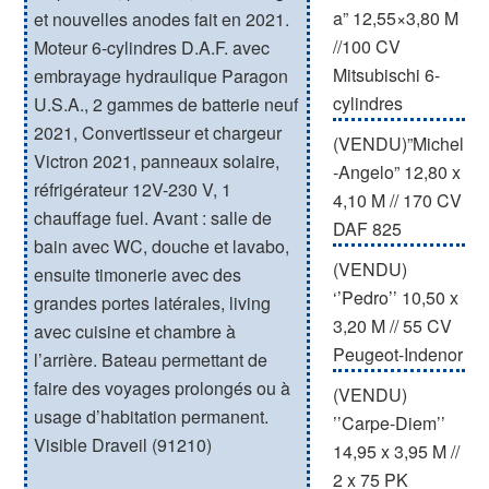
a” 12,55×3,80 M
et nouvelles anodes fait en 2021.
//100 CV
Moteur 6-cylindres D.A.F. avec
Mitsubischi 6-
embrayage hydraulique Paragon
cylindres
U.S.A., 2 gammes de batterie neuf
2021, Convertisseur et chargeur
(VENDU)”Michel
Victron 2021, panneaux solaire,
-Angelo” 12,80 x
réfrigérateur 12V-230 V, 1
4,10 M // 170 CV
chauffage fuel. Avant : salle de
DAF 825
bain avec WC, douche et lavabo,
(VENDU)
ensuite timonerie avec des
‘’Pedro’’ 10,50 x
grandes portes latérales, living
3,20 M // 55 CV
avec cuisine et chambre à
Peugeot-Indenor
l’arrière. Bateau permettant de
faire des voyages prolongés ou à
(VENDU)
usage d’habitation permanent.
’’Carpe-Diem’’
Visible Draveil (91210)
14,95 x 3,95 M //
2 x 75 PK