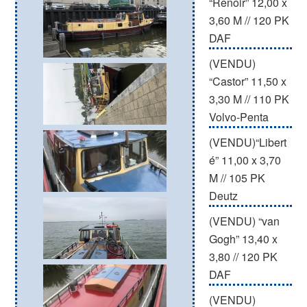
“Renoir” 12,00 x
3,60 M // 120 PK
DAF
(VENDU)
“Castor” 11,50 x
3,30 M // 110 PK
Volvo-Penta
(VENDU)“Libert
é” 11,00 x 3,70
M // 105 PK
Deutz
(VENDU) “van
Gogh” 13,40 x
3,80 // 120 PK
DAF
(VENDU)