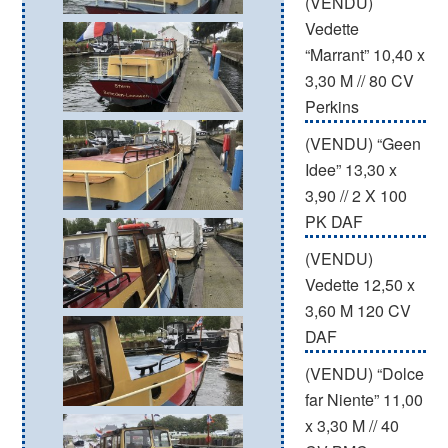
(VENDU)
Vedette
“Marrant” 10,40 x
3,30 M // 80 CV
Perkins
(VENDU) “Geen
Idee” 13,30 x
3,90 // 2 X 100
PK DAF
(VENDU)
Vedette 12,50 x
3,60 M 120 CV
DAF
(VENDU) “Dolce
far Niente” 11,00
x 3,30 M // 40