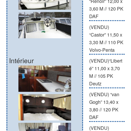
“Renoir” 12,00 x
3,60 M // 120 PK
DAF
(VENDU)
“Castor” 11,50 x
3,30 M // 110 PK
Volvo-Penta
Intérieur
(VENDU)“Libert
é” 11,00 x 3,70
M // 105 PK
Deutz
(VENDU) “van
Gogh” 13,40 x
3,80 // 120 PK
DAF
(VENDU)