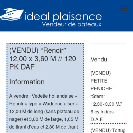
(VENDU) “Renoir”
12,00 x 3,60 M // 120
Vendu
PK DAF
(VENDU)
Information
PETITE
PENICHE
A vendre : Vedette hollandaise «
“Stern”
Renoir » type « Waddencruiser »
12,30×3,30 M//
12,00 M de long (sans plateau de
6-cylindres
nager) et 3,60 M de large, 1,05 M
D.A.F.
de tirant d’eau et 2,80 M de tirant
(VENDU)”Tortug