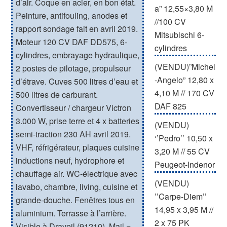
d’air. Coque en acier, en bon état.
a” 12,55×3,80 M
Peinture, antifouling, anodes et
//100 CV
rapport sondage fait en avril 2019.
Mitsubischi 6-
Moteur 120 CV DAF DD575, 6-
cylindres
cylindres, embrayage hydraulique,
(VENDU)”Michel
2 postes de pilotage, propulseur
-Angelo” 12,80 x
d’étrave. Cuves 500 litres d’eau et
4,10 M // 170 CV
500 litres de carburant.
DAF 825
Convertisseur / chargeur Victron
3.000 W, prise terre et 4 x batteries
(VENDU)
semi-traction 230 AH avril 2019.
‘’Pedro’’ 10,50 x
VHF, réfrigérateur, plaques cuisine
3,20 M // 55 CV
inductions neuf, hydrophore et
Peugeot-Indenor
chauffage air. WC-électrique avec
(VENDU)
lavabo, chambre, living, cuisine et
’’Carpe-Diem’’
grande-douche. Fenêtres tous en
14,95 x 3,95 M //
aluminium. Terrasse à l’arrière.
2 x 75 PK
Visible à Draveil (91210). Mail =