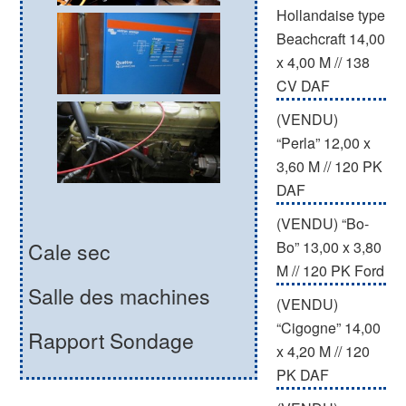
Hollandaise type
Beachcraft 14,00
x 4,00 M // 138
CV DAF
(VENDU)
“Perla” 12,00 x
3,60 M // 120 PK
DAF
(VENDU) “Bo-
Bo” 13,00 x 3,80
Cale sec
M // 120 PK Ford
Salle des machines
(VENDU)
“Cigogne” 14,00
Rapport Sondage
x 4,20 M // 120
PK DAF