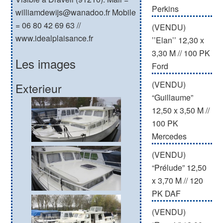
Perkins
williamdewijs@wanadoo.fr Mobile
= 06 80 42 69 63 //
(VENDU)
www.idealplaisance.fr
’’Elan’’ 12,30 x
3,30 M // 100 PK
Les images
Ford
(VENDU)
Exterieur
“Guillaume”
12,50 x 3,50 M //
100 PK
Mercedes
(VENDU)
“Prélude” 12,50
x 3,70 M // 120
PK DAF
(VENDU)