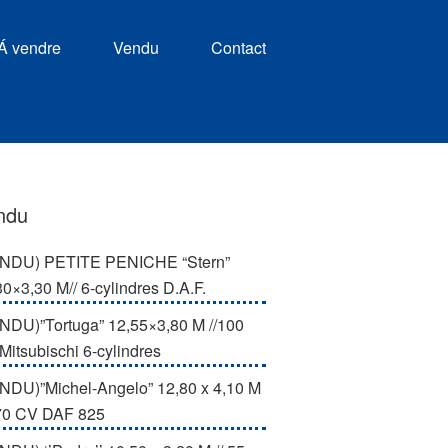
Á vendre
Vendu
Contact
ndu
NDU) PETITE PENICHE “Stern”
30×3,30 M// 6-cylindres D.A.F.
NDU)”Tortuga” 12,55×3,80 M //100
Mitsubischi 6-cylindres
NDU)”Michel-Angelo” 12,80 x 4,10 M
170 CV DAF 825