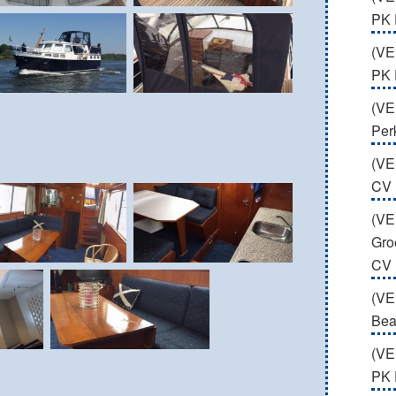
PK 
(VE
PK
(VE
Per
(VE
CV
(VE
Gro
CV
(VE
Bea
(VE
PK