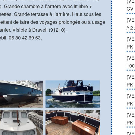
(VE
 Grande chambre à l’arrière avec lit libre +
CV 
ettes. Grande terrasse à l’arrière. Haut sous les
(VE
ettant de faire des voyages prolongés ou à usage
// 2
nier. Visible à Draveil (91210).
il: 06 80 42 69 63.
(VE
PK 
(VE
100
(VE
PK
(VE
PK
(VE
PK 
(VE