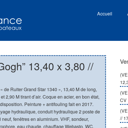
Accueil
Ve
ogh” 13,40 x 3,80 //
(VE
12,
 « de Ruiter Grand Star 1340 », 13,40 M de long,
(VE
et 2,90 M tirant d’air. Coque en acier, en bon état,
CV 
sposition. Peinture + antifouling fait en 2017.
(VE
ge hydraulique, conduit hydraulique 2 poste de
// 
ni neuf, fenêtres en aluminium. VHF, sondeur,
ydrophore, eau chaude, chauffage Webasto. WC,