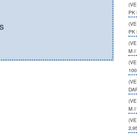
(VE
PK 
s
(VE
PK
(VE
M /
(VE
100
(VE
DA
(VE
M /
(VE
2,9