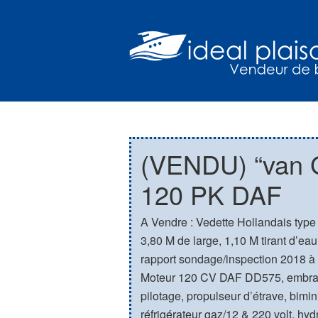
(VENDU) “van G
120 PK DAF
A Vendre : Vedette Hollandais type
3,80 M de large, 1,10 M tirant d’eau 
rapport sondage/inspection 2018 à di
Moteur 120 CV DAF DD575, embraya
pilotage, propulseur d’étrave, bimi
réfrigérateur gaz/12 & 220 volt, h