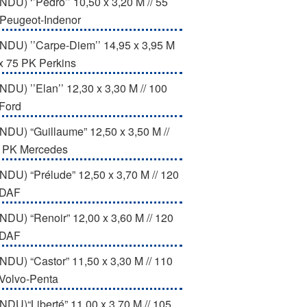
NDU) ‘’Pedro’’ 10,50 x 3,20 M // 55
Peugeot-Indenor
NDU) ’’Carpe-Diem’’ 14,95 x 3,95 M
 x 75 PK Perkins
NDU) ’’Elan’’ 12,30 x 3,30 M // 100
Ford
NDU) “Guillaume” 12,50 x 3,50 M //
 PK Mercedes
NDU) “Prélude” 12,50 x 3,70 M // 120
 DAF
NDU) “Renoir” 12,00 x 3,60 M // 120
 DAF
NDU) “Castor” 11,50 x 3,30 M // 110
Volvo-Penta
NDU)“Liberté” 11,00 x 3,70 M // 105