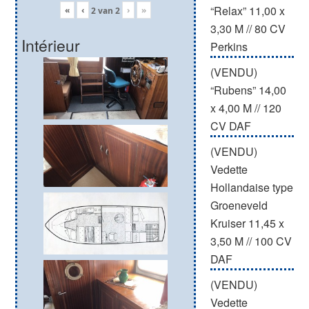
“Relax” 11,00 x
«
‹
›
»
2
van
2
3,30 M // 80 CV
Intérieur
Perkins
(VENDU)
“Rubens” 14,00
x 4,00 M // 120
CV DAF
(VENDU)
Vedette
Hollandaise type
Groeneveld
Kruiser 11,45 x
3,50 M // 100 CV
DAF
(VENDU)
Vedette