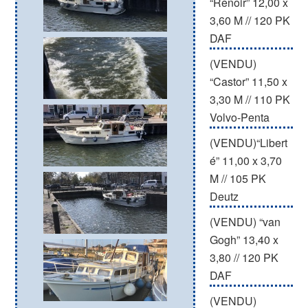
“Renoir” 12,00 x
3,60 M // 120 PK
DAF
(VENDU)
“Castor” 11,50 x
3,30 M // 110 PK
Volvo-Penta
(VENDU)“Libert
é” 11,00 x 3,70
M // 105 PK
Deutz
(VENDU) “van
Gogh” 13,40 x
3,80 // 120 PK
DAF
(VENDU)