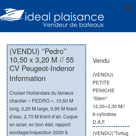
(VENDU) ‘’Pedro’’
10,50 x 3,20 M // 55
Vendu
CV Peugeot-Indenor
(VENDU)
Information
PETITE
PENICHE
Cruiser Hollandais du fameux
“Stern”
chantier « PEDRO », 10,50 M
12,30×3,30 M//
long, 3,20 M large, 0,95 M tirant
6-cylindres
d’eau, 2,70 M tirant d’air. Coque
D.A.F.
en acier, en bon état, rapport
sondage/inspection 2020 à
(VENDU)”Tortug