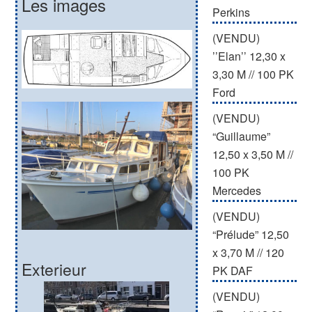
Les images
Perkins
(VENDU)
’’Elan’’ 12,30 x
3,30 M // 100 PK
Ford
(VENDU)
“Guillaume”
12,50 x 3,50 M //
100 PK
Mercedes
(VENDU)
“Prélude” 12,50
x 3,70 M // 120
Exterieur
PK DAF
(VENDU)