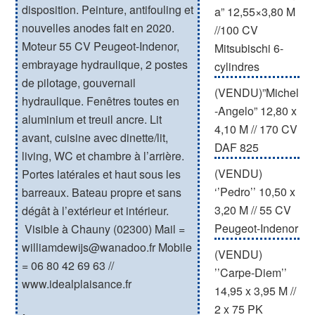
disposition. Peinture, antifouling et
a” 12,55×3,80 M
nouvelles anodes fait en 2020.
//100 CV
Moteur 55 CV Peugeot-Indenor,
Mitsubischi 6-
embrayage hydraulique, 2 postes
cylindres
de pilotage, gouvernail
(VENDU)”Michel
hydraulique. Fenêtres toutes en
-Angelo” 12,80 x
aluminium et treuil ancre. Lit
4,10 M // 170 CV
avant, cuisine avec dinette/lit,
DAF 825
living, WC et chambre à l’arrière.
(VENDU)
Portes latérales et haut sous les
‘’Pedro’’ 10,50 x
barreaux. Bateau propre et sans
3,20 M // 55 CV
dégât à l’extérieur et intérieur.
Peugeot-Indenor
Visible à Chauny (02300) Mail =
williamdewijs@wanadoo.fr
Mobile
(VENDU)
= 06 80 42 69 63 //
’’Carpe-Diem’’
www.idealplaisance.fr
14,95 x 3,95 M //
2 x 75 PK