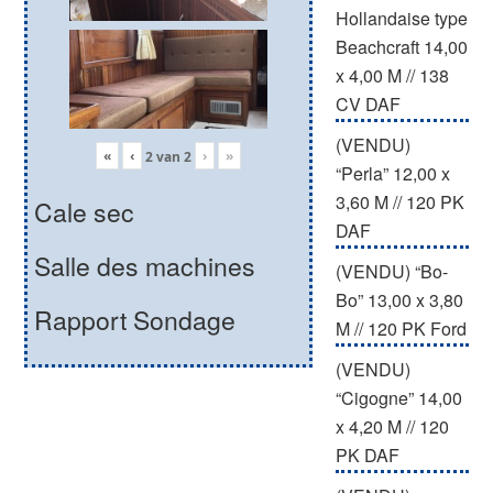
Hollandaise type
Beachcraft 14,00
x 4,00 M // 138
CV DAF
(VENDU)
«
‹
›
»
2
van
2
“Perla” 12,00 x
3,60 M // 120 PK
Cale sec
DAF
Salle des machines
(VENDU) “Bo-
Bo” 13,00 x 3,80
Rapport Sondage
M // 120 PK Ford
(VENDU)
“Cigogne” 14,00
x 4,20 M // 120
PK DAF