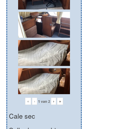
«
‹
›
»
1
van
2
Cale sec