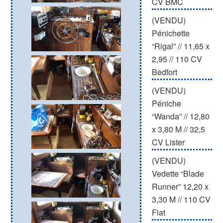
CV BMC
(VENDU)
Pénichette
“Rigal” // 11,65 x
2,95 // 110 CV
Bedfort
(VENDU)
Péniche
“Wanda” // 12,80
x 3,80 M // 32,5
CV Lister
(VENDU)
Vedette “Blade
Runner” 12,20 x
3,30 M // 110 CV
Fiat