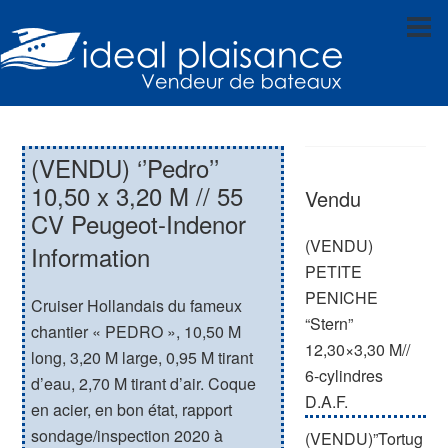
(VENDU) ‘’Pedro’’
10,50 x 3,20 M // 55
Vendu
CV Peugeot-Indenor
(VENDU)
Information
PETITE
PENICHE
Cruiser Hollandais du fameux
“Stern”
chantier « PEDRO », 10,50 M
12,30×3,30 M//
long, 3,20 M large, 0,95 M tirant
6-cylindres
d’eau, 2,70 M tirant d’air. Coque
D.A.F.
en acier, en bon état, rapport
sondage/inspection 2020 à
(VENDU)”Tortug