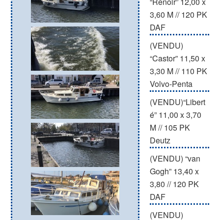
“Renoir” 12,00 x
3,60 M // 120 PK
DAF
(VENDU)
“Castor” 11,50 x
3,30 M // 110 PK
Volvo-Penta
(VENDU)“Libert
é” 11,00 x 3,70
M // 105 PK
Deutz
(VENDU) “van
Gogh” 13,40 x
3,80 // 120 PK
DAF
(VENDU)