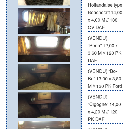
Hollandaise type
Beachcraft 14,00
x 4,00 M // 138
CV DAF
(VENDU)
“Perla” 12,00 x
3,60 M // 120 PK
DAF
(VENDU) “Bo-
Bo” 13,00 x 3,80
M // 120 PK Ford
(VENDU)
“Cigogne” 14,00
x 4,20 M // 120
PK DAF