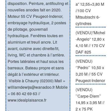
disposition. Peinture, antifouling et
a” 12,55×3,80 M
nouvelles anodes fait en 2020.
//100 CV
Moteur 55 CV Peugeot-Indenor,
Mitsubischi 6-
embrayage hydraulique, 2 postes
cylindres
de pilotage, gouvernail
(VENDU)”Michel
hydraulique. Fenêtres toutes en
-Angelo” 12,80 x
aluminium et treuil ancre. Lit
4,10 M // 170 CV
avant, cuisine avec dinette/lit,
DAF 825
living, WC et chambre à l’arrière.
(VENDU)
Portes latérales et haut sous les
‘’Pedro’’ 10,50 x
barreaux. Bateau propre et sans
3,20 M // 55 CV
dégât à l’extérieur et intérieur.
Peugeot-Indenor
Visible à Chauny (02300) Mail =
williamdewijs@wanadoo.fr
Mobile
(VENDU)
= 06 80 42 69 63 //
’’Carpe-Diem’’
www.idealplaisance.fr
14,95 x 3,95 M //
2 x 75 PK