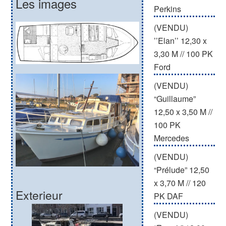
Les images
Perkins
(VENDU)
’’Elan’’ 12,30 x
3,30 M // 100 PK
Ford
(VENDU)
“Guillaume”
12,50 x 3,50 M //
100 PK
Mercedes
(VENDU)
“Prélude” 12,50
x 3,70 M // 120
Exterieur
PK DAF
(VENDU)