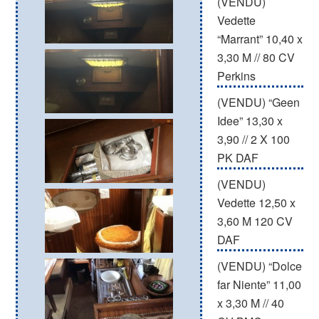
(VENDU)
Vedette
“Marrant” 10,40 x
3,30 M // 80 CV
Perkins
(VENDU) “Geen
Idee” 13,30 x
3,90 // 2 X 100
PK DAF
(VENDU)
Vedette 12,50 x
3,60 M 120 CV
DAF
(VENDU) “Dolce
far Niente” 11,00
x 3,30 M // 40