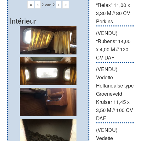
“Relax” 11,00 x
«
‹
›
»
2
van
2
3,30 M // 80 CV
Intérieur
Perkins
(VENDU)
“Rubens” 14,00
x 4,00 M // 120
CV DAF
(VENDU)
Vedette
Hollandaise type
Groeneveld
Kruiser 11,45 x
3,50 M // 100 CV
DAF
(VENDU)
Vedette